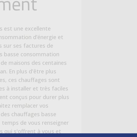
es, ces chauffages sont
s à installer et très faciles
ement conçus pour durer plus
itez remplacer vos
 des chauffages basse
 temps de vous renseigner
s qui s'offrent à vous et
ction de votre situation. En
ages basse consommation,
 d’économies importantes
age à la fin de l’année.
VIEUX CHAUFFAGES