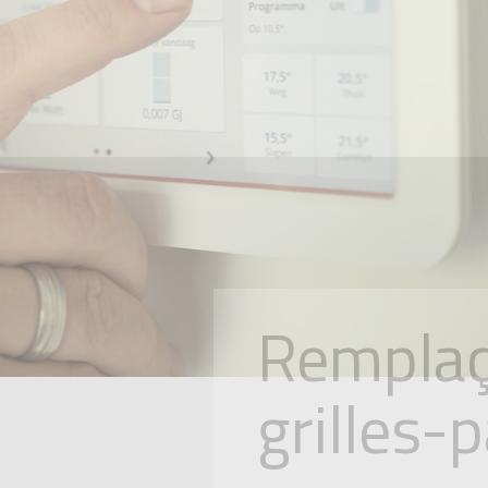
Remplaç
grilles-p
consom
Remplacer ses chauffages
manière de réduire sa c
de réaliser des économie
chauffage. Les chauffa
offrent aux propriétaire
d'euros d'économies par a