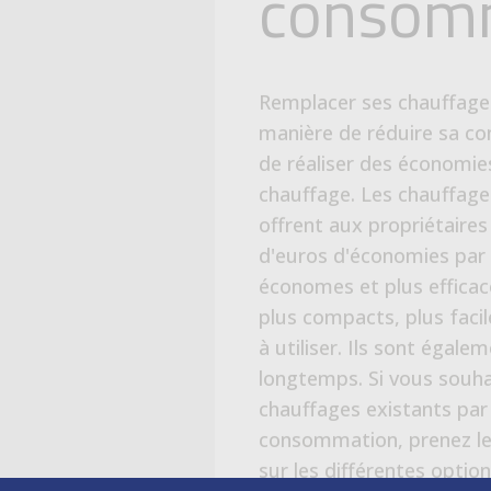
économes et plus efficac
plus compacts, plus facile
à utiliser. Ils sont égal
longtemps. Si vous souha
chauffages existants par
consommation, prenez le
sur les différentes option
faites votre choix en fon
optant pour des chauff
vous pourrez bénéficier
sur vos factures de chauff
JE REMPLACE MES 