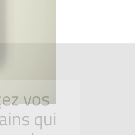
ez vos
ains qui
ment
 est une excellente
onsommation d’énergie et
s sur ses factures de
ges basse consommation
s de maisons des centaines
n. En plus d'être plus