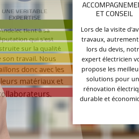
UNE VERITABLE
ACCOMPAGNEME
EXPERTISE
ET CONSEIL
Andelec tient à sa
Lors de la visite d'a
éputation qui s'est
travaux, autrement 
struite sur la qualité
lors du devis, not
e son travail. Nous
expert électricien v
vaillons donc avec les
propose les meilleu
illeurs matériaux et
solutions pour u
collaborateurs.
rénovation électri
durable et économi