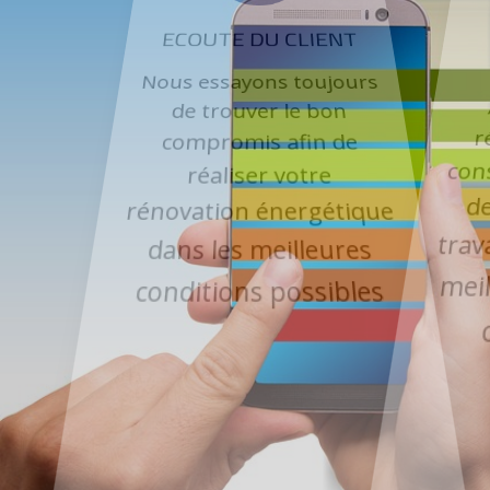
ECOUTE DU CLIENT
Nous essayons toujours
de trouver le bon
r
compromis afin de
con
réaliser votre
d
rénovation énergétique
tra
dans les meilleures
me
conditions possibles