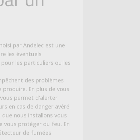
empêchent des problèmes
se produire. En plus de vous
 vous permet d'alerter
rs en cas de danger avéré.
 que nous installons vous
 vous protéger du feu. En
 détecteur de fumées
me.
s à l'intérieur et à
n, la vidéosurveillance
 temps réel ce qui se
'extérieur de votre maison.
ut avoir lieu à une heure
rmanence.