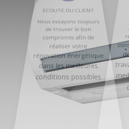
ECOUTE DU CLIENT
Nous essayons toujours
de trouver le bon
r
compromis afin de
con
réaliser votre
d
rénovation énergétique
tra
dans les meilleures
me
conditions possibles