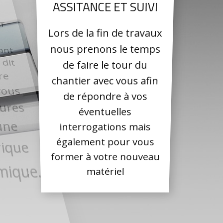
NT
ASSITANCE ET SUIVI
Lors de la fin de travaux
vant
nous prenons le temps
dit
de faire le tour du
re
chantier avec vous afin
ous
de répondre à vos
res
éventuelles
ne
interrogations mais
que
également pour vous
que.
former à votre nouveau
matériel