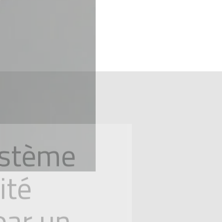
ystème
ité
 par un
hoisi par Andelec est une
re les éventuels
pour les particuliers ou les