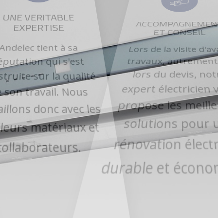
UNE VERITABLE
ACCOMPAGNEME
EXPERTISE
ET CONSEIL
Andelec tient à sa
Lors de la visite d'a
éputation qui s'est
travaux, autrement 
struite sur la qualité
lors du devis, not
e son travail. Nous
expert électricien v
vaillons donc avec les
propose les meilleu
illeurs matériaux et
solutions pour u
collaborateurs.
rénovation électri
durable et économi