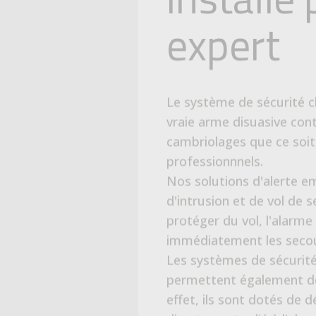
professionnnels.
Nos solutions d'alerte 
d'intrusion et de vol de 
protéger du vol, l'alarme
immédiatement les secou
Les systèmes de sécurité
permettent également de
effet, ils sont dotés de
directement relié à l'alar
Avec des caméras installée
l'extérieur de votre maiso
vous permet de capter en
passe à l'intérieur et à l
Cette capture d'image pe
prédéterminée ou en pe