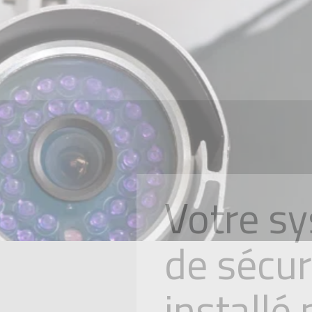
Votre s
de sécur
installé
expert
Le système de sécurité c
vraie arme disuasive cont
cambriolages que ce soit 